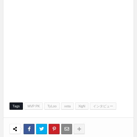
Tags
MVP PK
TyLoo
xeta
XigN
インタビュー