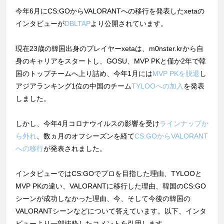
今年6月にCS:GOからVALORANTへの移行を発表したxetaの
インタビューが
DBLTAP
より公開されています。
現在23歳の韓国出身のプレイヤーxetaは、m0nster.krから自
身のキャリアをスタートし、GOSU、MVP PKと僅か2年で韓
国のトップチームへ上り詰め、今年1月には
MVP PKを脱退
し
アジアランキング1位の中国のチーム
TYLOOへの加入
を発表
しました。
しかし、今年4月コロナウイルスの影響を受け
ラインナップか
ら外れ
、数ヵ月のオフシーズンを経て
CS:GOからVALORANT
への移行
が発表されました。
インタビューではCS:GOでプロを目指した理由、TYLOOと
MVP PKの違い、VALORANTに移行した理由、韓国のCS:GO
シーンが成功しなかった理由、今、そして今後の韓国の
VALORANTシーンなどについて答えています。以下、インタ
ビューより一部抜粋したコメントを引用します。