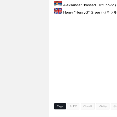
Aleksandar "kassad" Trifunovi
Henry "⁠HenryG⁠" Greer (
Tags
ALEX
Cloud9
Vitality
チ