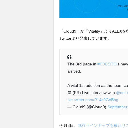
「Cloud9」が「Vitality」より
Twitterより発表しています。
The 3rd page in
#C9CSGO
’s new
arrived.
A vital 1st addition as the team 
📰 (FR) Live interview with
@neLe
pic.twitter.com/P14c9GnBbg
— Cloud9 (@Cloud9)
September
今月8日、
既存ラインナップを移籍リ