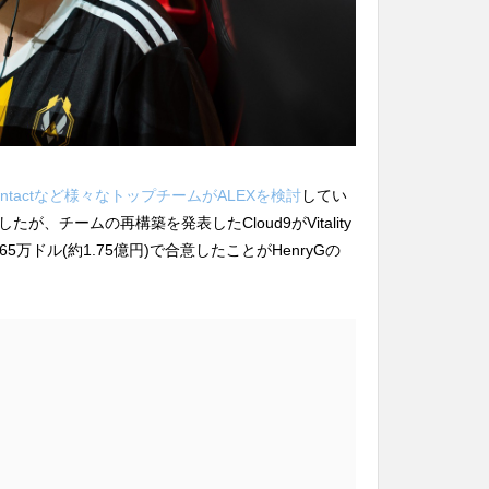
.G、c0ntactなど様々なトップチームがALEXを検討
してい
、チームの再構築を発表したCloud9がVitality
5万ドル(約1.75億円)で合意したことがHenryGの