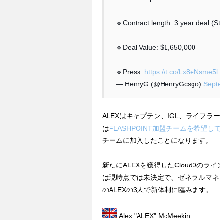
🔹Contract length: 3 year deal (S
🔹Deal Value: $1,650,000
🔹Press:
https://t.co/Lx8eNsme5l
— HenryG (@HenryGcsgo)
Sept
ALEXはキャプテン、IGL、ライフラー
は
FLASHPOINT加盟チームを希望
チームに加入したことになります。
新たにALEXを獲得したCloud9
は現時点では未決定で、ゼネラルマネージ
のALEXの3人で新体制に臨みます。
Alex "ALEX" McMeekin