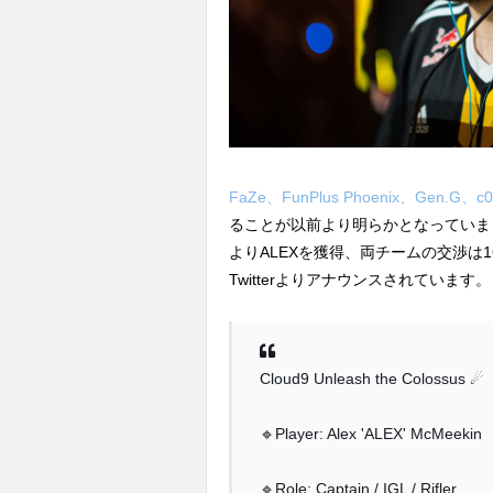
FaZe、FunPlus Phoenix、Gen
ることが以前より明らかとなっていましたが
よりALEXを獲得、両チームの交渉は16
Twitterよりアナウンスされています。
Cloud9 Unleash the Colossus ☄
🔹Player: Alex 'ALEX' McMeekin
🔹Role: Captain / IGL / Rifler