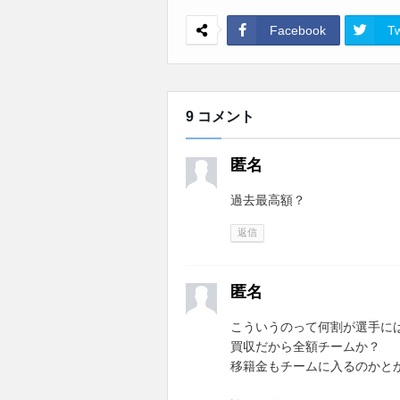
Facebook
Tw
9 コメント
匿名
過去最高額？
返信
匿名
こういうのって何割が選手に
買収だから全額チームか？
移籍金もチームに入るのか