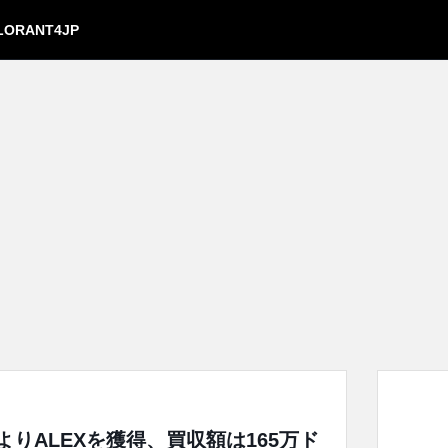
LORANT4JP
ty」よりALEXを獲得、買収額は165万ド