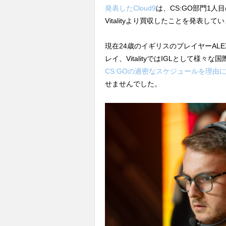
発表したCloud9
は、CS:GO部門1人
Vitalityより買収したことを発表して
現在24歳のイギリスのプレイヤーALEX
レイ、VitalityではIGLとして様
CS:GOの過密なスケジュールを理由
せませんでした。