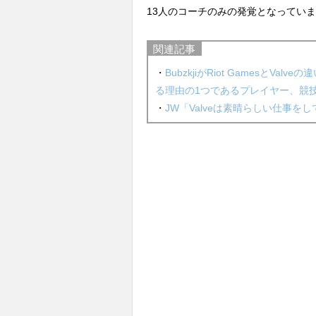
13人のコーチのみの発覚となってい
関連記事
・
BubzkjiがRiot GamesとV
る理由の1つであるプレイヤー、競
・
JW「Valveは素晴らしい仕事