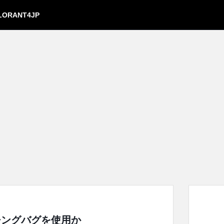
LORANT4JP
チングバグを使用か