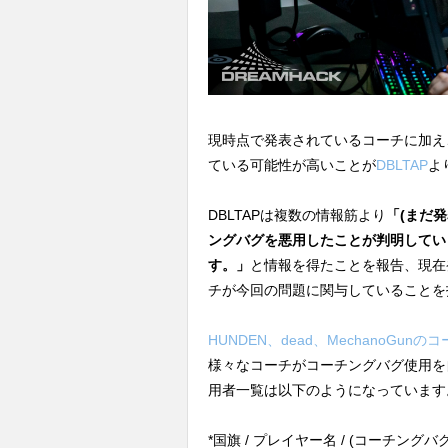
現時点で発表されているコーチに加え
ている可能性が高いことが
DBLTAP
よ
DBLTAPは複数の情報筋より
「(まだ
ングバグを悪用したことが判明してい
す。」
と情報を得たことを報告、現在
チが今回の問題に関与していることを
HUNDEN、dead、MechanoGun
様々なコーチがコーチングバグ使用を
用者一覧は以下のようになっています
*国旗 / プレイヤー名 / (コーチン