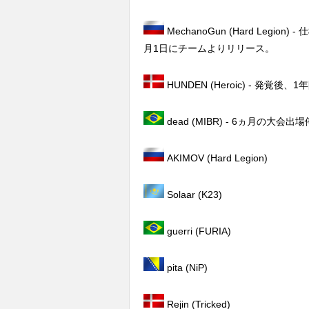
MechanoGun (Hard Legi
月1日にチームよりリリース。
HUNDEN (Heroic) - 発覚
dead (MIBR) - 6ヵ月の大会出
AKIMOV (Hard Legion)
Solaar (K23)
guerri (FURIA)
pita (NiP)
Rejin (Tricked)