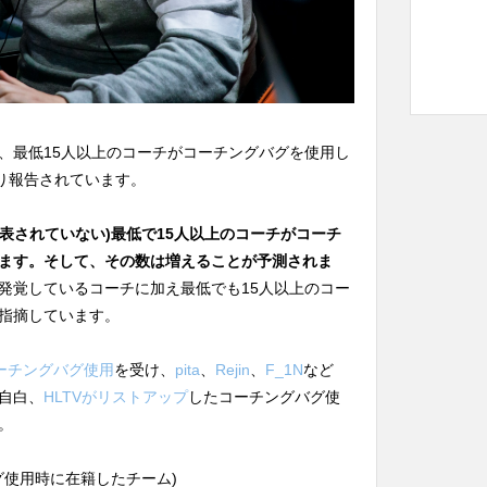
、最低15人以上のコーチがコーチングバグを使用し
り報告されています。
発表されていない)最低で15人以上のコーチがコーチ
ます。そして、その数は増えることが予測されま
発覚しているコーチに加え最低でも15人以上のコー
指摘しています。
のコーチングバグ使用
を受け、
pita
、
Rejin
、
F_1N
など
自白、
HLTVがリストアップ
したコーチングバグ使
。
グバグ使用時に在籍したチーム)