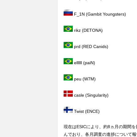
F_1N (Gambit Youngsters)
rikz (DETONA)
prd (RED Canids)
ellllll (paiN)
peu (W7M)
casle (Singularity)
Twist (ENCE)
現在はESICにより、約8ヵ月の期間
んでおり、各月調査の進捗について報