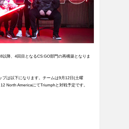
ton 2018以降、4回目となるCS:GO部門の再構築となりま
ンナップは以下になります。チームは9月12日(土曜
on 12 North AmericaにてTriumphと対戦予定です。