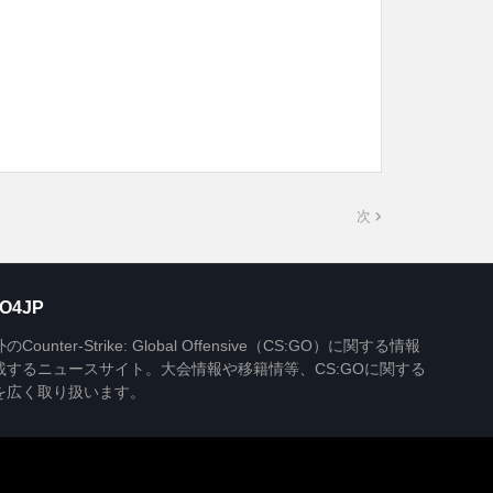
次
O4JP
Counter-Strike: Global Offensive（CS:GO）に関する情報
載するニュースサイト。大会情報や移籍情等、CS:GOに関する
を広く取り扱います。