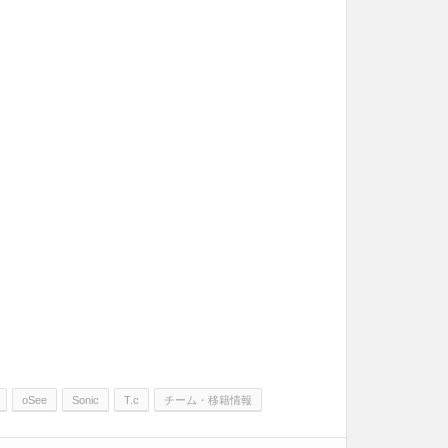
oSee
Sonic
T.c
チーム・移籍情報