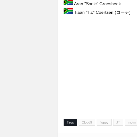
Aran "Sonic" Groesbeek
Tiaan "T.c" Coertzen (コーチ)
Tags
Cloud9
floppy
JT
motm