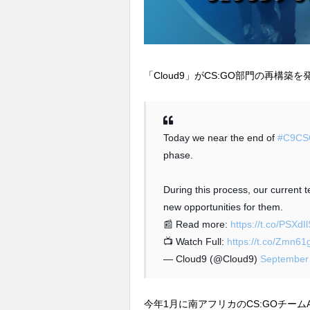
「Cloud9」がCS:GO部門の再構
Today we near the end of
#C9C
phase.
During this process, our current 
new opportunities for them.
📰 Read more:
https://t.co/PSXdI
📺 Watch Full:
https://t.co/Zmn6
— Cloud9 (@Cloud9)
September 
今年1月に南アフリカのCS:GOチーム