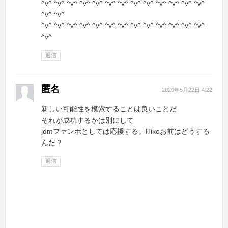
^v^ ^v^ ^v^ ^v^ ^v^ ^v^ ^v^ ^v^ ^v^ ^v^ ^v^ ^v^ ^v^
^v^ ^v^
^v^ ^v^ ^v^ ^v^ ^v^ ^v^ ^v^ ^v^ ^v^ ^v^ ^v^ ^v^ ^v^
^v^
返信
匿名
2020年5月22日 4:22
新しい可能性を模索することは良いことだ
それが成功するかは別にして
jdmファンボとしては応援する。Hikoお前はどうする
んだ？
返信