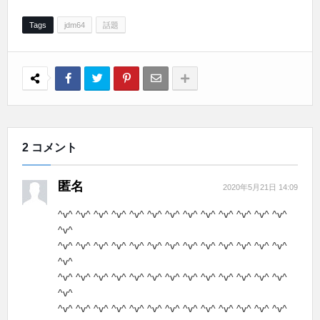
Tags
jdm64
話題
2 コメント
匿名
2020年5月21日 14:09
^v^ ^v^ ^v^ ^v^ ^v^ ^v^ ^v^ ^v^ ^v^ ^v^ ^v^ ^v^ ^v^
^v^
^v^ ^v^ ^v^ ^v^ ^v^ ^v^ ^v^ ^v^ ^v^ ^v^ ^v^ ^v^ ^v^
^v^
^v^ ^v^ ^v^ ^v^ ^v^ ^v^ ^v^ ^v^ ^v^ ^v^ ^v^ ^v^ ^v^
^v^
^v^ ^v^ ^v^ ^v^ ^v^ ^v^ ^v^ ^v^ ^v^ ^v^ ^v^ ^v^ ^v^