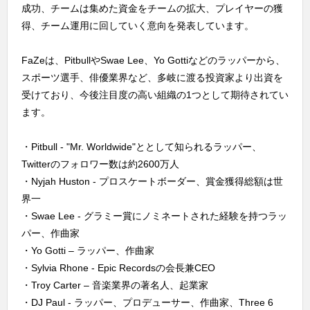
成功、チームは集めた資金をチームの拡大、プレイヤーの獲
得、チーム運用に回していく意向を発表しています。
FaZeは、PitbullやSwae Lee、Yo Gottiなどのラッパーから、
スポーツ選手、俳優業界など、多岐に渡る投資家より出資を
受けており、今後注目度の高い組織の1つとして期待されてい
ます。
・Pitbull - "Mr. Worldwide"ととして知られるラッパー、
Twitterのフォロワー数は約2600万人
・Nyjah Huston - プロスケートボーダー、賞金獲得総額は世
界一
・Swae Lee - グラミー賞にノミネートされた経験を持つラッ
パー、作曲家
・Yo Gotti – ラッパー、作曲家
・Sylvia Rhone - Epic Recordsの会長兼CEO
・Troy Carter – 音楽業界の著名人、起業家
・DJ Paul - ラッパー、プロデューサー、作曲家、Three 6