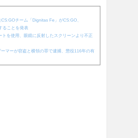
GOチーム「Dignitas Fe」がCS:GO、
動することを発表
チートを使用、眼鏡に反射したスクリーンより不正
e元プロゲーマーが窃盗と横領の罪で逮捕、懲役116年の有