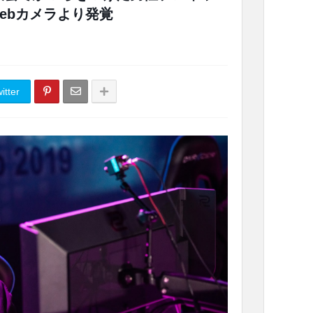
ebカメラより発覚
itter