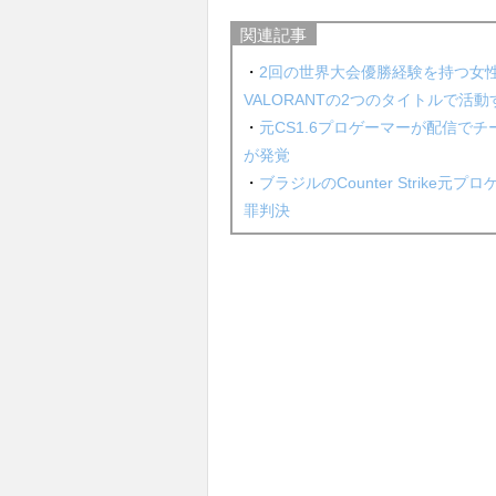
関連記事
・
2回の世界大会優勝経験を持つ女性CS:
VALORANTの2つのタイトルで活
・
元CS1.6プロゲーマーが配信で
が発覚
・
ブラジルのCounter Strik
罪判決