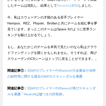
したチームは混乱し、結果として
Ancientは解散
しました。
今、私はスウェーデンの才能のある若手プレイヤー
Hampus、REZ、Plopski、Brollanと共にチームを組む事を夢
見ています。きっとこのチームはSpace Xのように世界ラン
キングを駆け上がるでしょう。
もし、あなたがこのチームを本気で見たいのなら私はクラウ
ドファンディングを開くかもしれません。そうすれば、再び
スウェーデンのCSシーンはトップに戻ることができます。」
関連記事① :
元NiPのプレイヤーFifflarenが大会賞金や当時
の給料等に関する過去のNiPのスキャンダルを暴露
関連記事② :
元NiPのプレイヤーFifflarenが再びスキャンダ
ルを暴露「HeatoNは嘘つきの詐欺師」