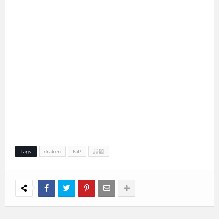
Tags
draken
NiP
話題