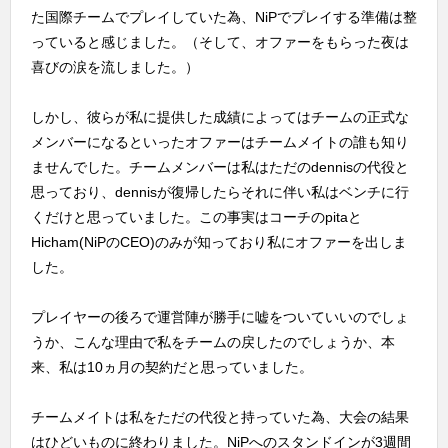
た国際チームでプレイしていた為、NiPでプレイする準備は整
っていると感じました。（そして、オファーをもらった夜は
喜びの涙を流しました。）
しかし、彼らが私に提供した成績によってはチームの正式な
メンバーになるといったオファーはチームメイトの誰も知り
ませんでした。チームメンバーは私はただのdennisの代役と
思っており、dennisが復帰したらそれに伴い私はベンチに行
くだけと思っていました。この事実はコーチのpitaと
Hicham(NiPのCEO)のみが知っており私にオファーを出しま
した。
プレイヤーの後ろで運営陣が勝手に嘘をついていいのでしょ
うか、こんな理由で私をチームの戻したのでしょうか、本
来、私は10ヵ月の契約だと思っていました。
チームメイトは私をただの代役と持っていた為、大会の結果
はひどいものに終わりました。NiPへのスタンドインが3週間