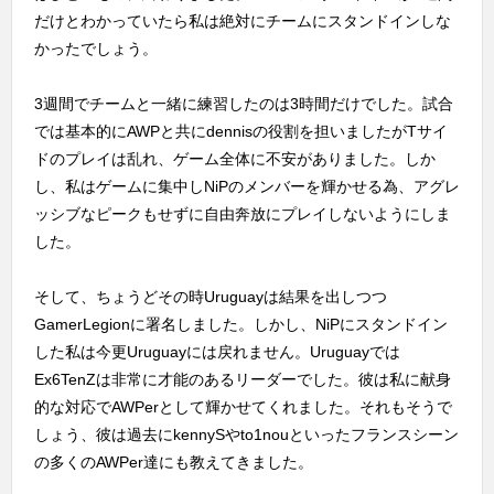
だけとわかっていたら私は絶対にチームにスタンドインしな
かったでしょう。
3週間でチームと一緒に練習したのは3時間だけでした。試合
では基本的にAWPと共にdennisの役割を担いましたがTサイ
ドのプレイは乱れ、ゲーム全体に不安がありました。しか
し、私はゲームに集中しNiPのメンバーを輝かせる為、アグレ
ッシブなピークもせずに自由奔放にプレイしないようにしま
した。
そして、ちょうどその時Uruguayは結果を出しつつ
GamerLegionに署名しました。しかし、NiPにスタンドイン
した私は今更Uruguayには戻れません。Uruguayでは
Ex6TenZは非常に才能のあるリーダーでした。彼は私に献身
的な対応でAWPerとして輝かせてくれました。それもそうで
しょう、彼は過去にkennySやto1nouといったフランスシーン
の多くのAWPer達にも教えてきました。