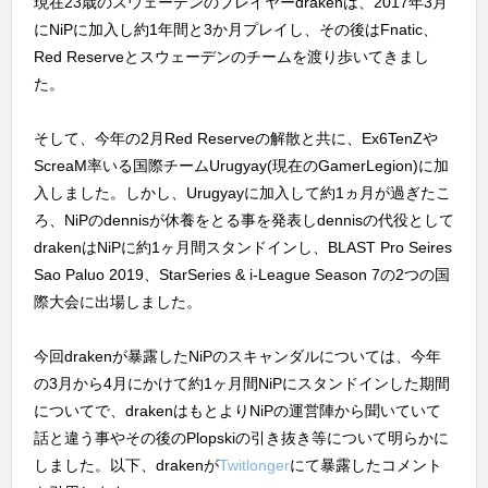
現在23歳のスウェーデンのプレイヤーdrakenは、2017年3月
にNiPに加入し約1年間と3か月プレイし、その後はFnatic、
Red Reserveとスウェーデンのチームを渡り歩いてきまし
た。
そして、今年の2月Red Reserveの解散と共に、Ex6TenZや
ScreaM率いる国際チームUrugyay(現在のGamerLegion)に加
入しました。しかし、Urugyayに加入して約1ヵ月が過ぎたこ
ろ、NiPのdennisが休養をとる事を発表しdennisの代役として
drakenはNiPに約1ヶ月間スタンドインし、BLAST Pro Seires
Sao Paluo 2019、StarSeries & i-League Season 7の2つの国
際大会に出場しました。
今回drakenが暴露したNiPのスキャンダルについては、今年
の3月から4月にかけて約1ヶ月間NiPにスタンドインした期間
についてで、drakenはもとよりNiPの運営陣から聞いていて
話と違う事やその後のPlopskiの引き抜き等について明らかに
しました。以下、drakenが
Twitlonger
にて暴露したコメント