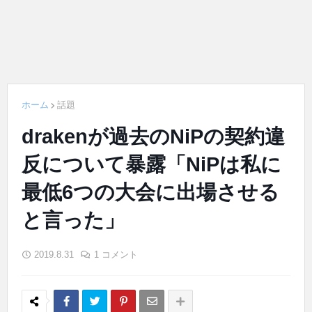
ホーム
話題
drakenが過去のNiPの契約違
反について暴露「NiPは私に
最低6つの大会に出場させる
と言った」
2019.8.31
1 コメント