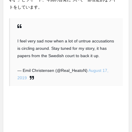
トをしています。
I feel very sad now when a lot of untrue accusations
is circling around. Stay tuned for my story, it has
papers from the Swedish court to back it up.
— Emil Christensen (@Real_HeatoN)
August 17,
2019