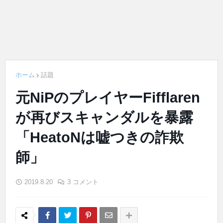
ホーム
話題
元NiPのプレイヤーFifflaren
が再びスキャンダルを暴露
「HeatoNは嘘つきの詐欺
師」
2019.8.20
3 コメント