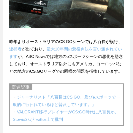
昨年よりオーストラリアのCS:GOシーンでは八百長が横行、
逮捕者
が出ており、
最大10年間の懲役判決を言い渡されてい
ます
が、ABC Newsでは地方のeスポーツシーンの悪化を懸念
しており、オーストラリア以外にもアメリカ、ヨーロッパな
どの地方のCS:GOリーグでの同様の問題を指摘しています。
関連記事
・
ジャーナリスト「八百長はCS:GO、及びeスポーツで一
般的に行われているほど普及しています。」
・
VALORANT移行プレイヤーがCS:GO時代に八百長か、
Stewie2kがTwitter上で批判