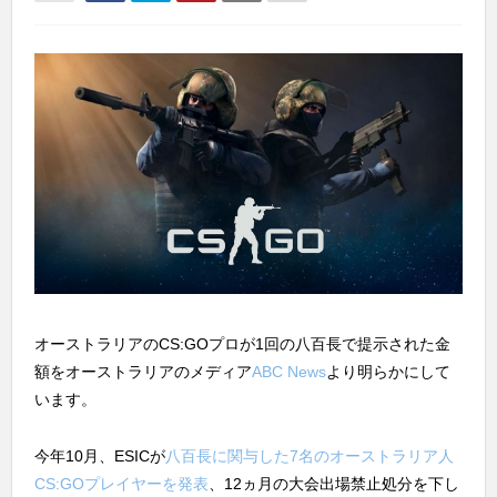
オーストラリアのCS:GOプロが1回の八百長で提示された金
額をオーストラリアのメディア
ABC News
より明らかにして
います。
今年10月、ESICが
八百長に関与した7名のオーストラリア人
CS:GOプレイヤーを発表
、12ヵ月の大会出場禁止処分を下し