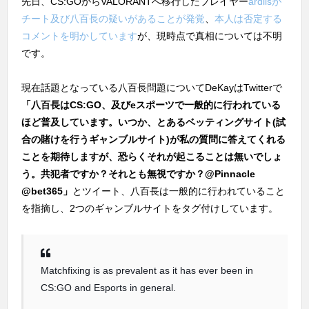
先日、CS:GOからVALORANTへ移行したプレイヤー
ardiisが
チート及び八百長の疑いがあることが発覚
、
本人は否定する
コメントを明かしています
が、現時点で真相については不明
です。
現在話題となっている八百長問題についてDeKayはTwitterで
「八百長はCS:GO、及びeスポーツで一般的に行われている
ほど普及しています。いつか、とあるベッティングサイト(試
合の賭けを行うギャンブルサイト)が私の質問に答えてくれる
ことを期待しますが、恐らく
それが起こることは無いでしょ
う。共犯者ですか？それとも無視ですか？@Pinnacle
@bet365」
とツイート、八百長は一般的に行われていること
を指摘し、2つのギャンブルサイトをタグ付けしています。
Matchfixing is as prevalent as it has ever been in
CS:GO and Esports in general.