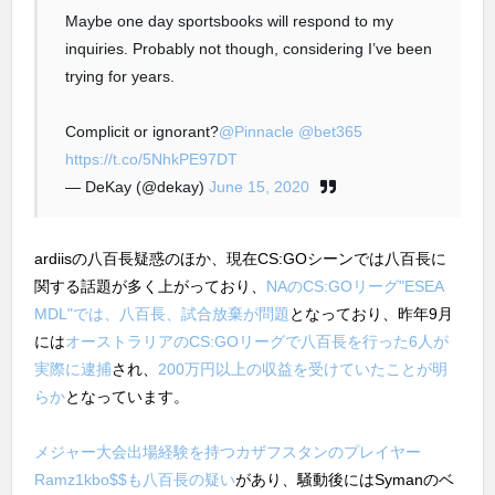
Maybe one day sportsbooks will respond to my
inquiries. Probably not though, considering I’ve been
trying for years.
Complicit or ignorant?
@Pinnacle
@bet365
https://t.co/5NhkPE97DT
— DeKay (@dekay)
June 15, 2020
ardiisの八百長疑惑のほか、現在CS:GOシーンでは八百長に
関する話題が多く上がっており、
NAのCS:GOリーグ"ESEA
MDL"では、八百長、試合放棄が問題
となっており、昨年9月
には
オーストラリアのCS:GOリーグで八百長を行った6人が
実際に逮捕
され、
200万円以上の収益を受けていたことが明
らか
となっています。
メジャー大会出場経験を持つカザフスタンのプレイヤー
Ramz1kbo$$も八百長の疑い
があり、騒動後にはSymanのベ