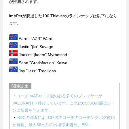
が推測されます。
ImAPetが脱退した100 Thievesのラインナップは以下になり
ます。
Aaron "AZR" Ward
Justin "jks" Savage
Joakim "jkaem" Myrbostad
Sean "Gratisfaction" Kaiwai
Jay "liazz" Tregillgas
関連記事
・
コーチImAPet「才能のある多くのプレイヤーが
VALORANTへ移行しています。これはCS:GOの競技シー
ンに影響を与えます。」
・
ESICの調査により37名のコーチのコーチングバグ使用
が発覚、最大36ヵ月の出場停止処分、ESL、