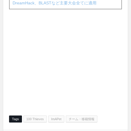
DreamHack、BLASTなど主要大会全てに適用
Tags
100 Thieves
ImAPet
チーム・移籍情報