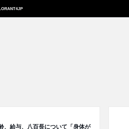
LORANT4JP
、年齢、給与、八百長について「身体が