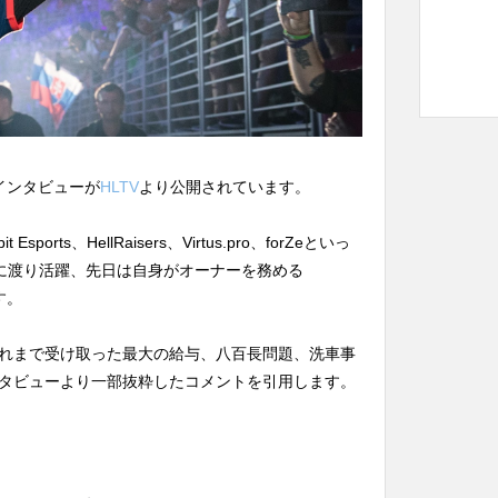
のインタビューが
HLTV
より公開されています。
ports、HellRaisers、Virtus.pro、forZeといっ
年に渡り活躍、先日は自身がオーナーを務める
す。
れまで受け取った最大の給与、八百長問題、洗車事
タビューより一部抜粋したコメントを引用します。