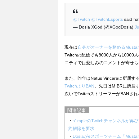
@Twitch
@TwitchEsports
said hat
— Dosia XGod (@XGodDosia)
Ju
現在は
自身がオーナーを務めるMustang
Twitchの配信でも8000人から10
ニティでは悲しみのコメントが寄せら
また、昨年はNatus Vincereに所属す
TwitchよりBAN
、先日はMIBRに所属
次いでTwitchストリーマーがBAN
関連記事
・
s1mpleのTwitchチャンネルが再
約解除を要求
・
Dosiaがeスポーツチーム「Mus