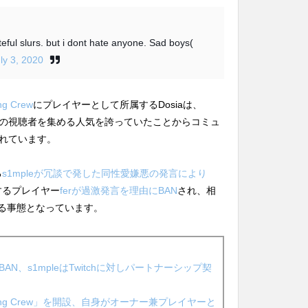
eful slurs. but i dont hate anyone. Sad boys(
ly 3, 2020
 Crew
にプレイヤーとして所属するDosiaは、
000人の視聴者を集める人気を誇っていたことからコミュ
れています。
る
s1mpleが冗談で発した同性愛嫌悪の発言により
するプレイヤー
ferが過激発言を理由にBAN
され、相
される事態となっています。
びBAN、s1mpleはTwitchに対しパートナーシップ契
tang Crew」を開設、自身がオーナー兼プレイヤーと