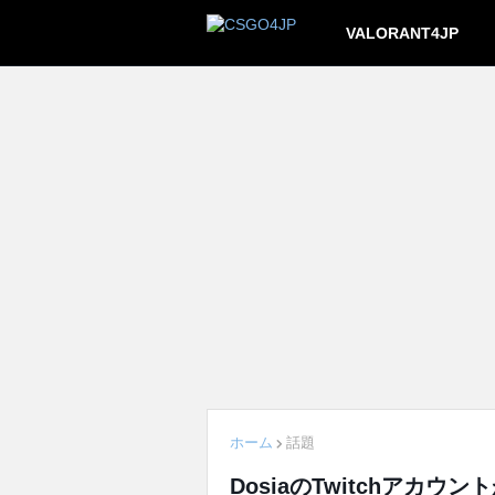
VALORANT4JP
ホーム
話題
DosiaのTwitchアカ