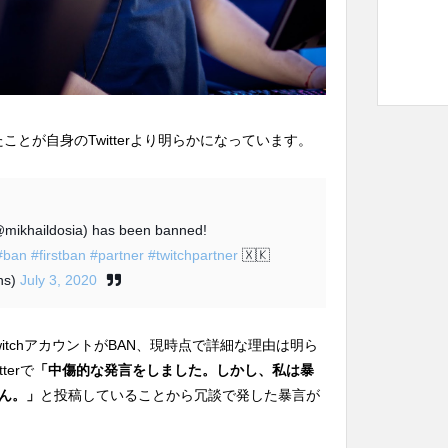
されたことが自身のTwitterより明らかになっています。
@mikhaildosia) has been banned!
#ban
#firstban
#partner
#twitchpartner
🇽🇰
ns)
July 3, 2020
のTwitchアカウントがBAN、現時点で詳細な理由は明ら
terで
「中傷的な発言をしました。しかし、私は暴
ん。」
と投稿していることから冗談で発した暴言が