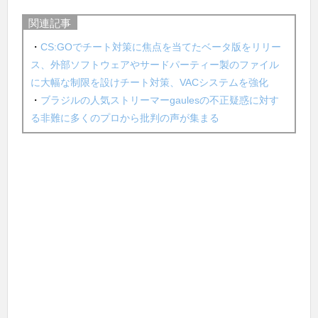
関連記事
・
CS:GOでチート対策に焦点を当てたベータ版をリリー
ス、外部ソフトウェアやサードパーティー製のファイル
に大幅な制限を設けチート対策、VACシステムを強化
・
ブラジルの人気ストリーマーgaulesの不正疑惑に対す
る非難に多くのプロから批判の声が集まる