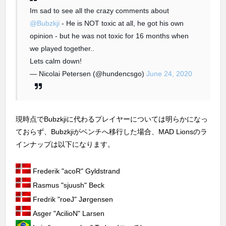
Im sad to see all the crazy comments about
@Bubzkji
- He is NOT toxic at all, he got his own
opinion - but he was not toxic for 16 months when
we played together..
Lets calm down!
— Nicolai Petersen (@hundencsgo)
June 24, 2020
現時点でBubzkjiに代わるプレイヤーについては明らかになっ
ておらず、Bubzkjiがベンチへ移行した場合、MAD Lionsのラ
インナップは以下になります。
Frederik "acoR" Gyldstrand
Rasmus "sjuush" Beck
Fredrik "roeJ" Jørgensen
Asger "AcilioN" Larsen