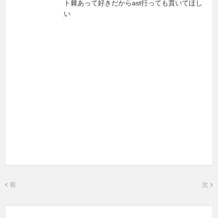
ト棘あって好きだからast行っても貫いてほし
い
前
次