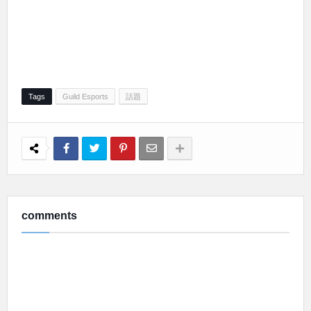
Tags
Guild Esports
話題
comments