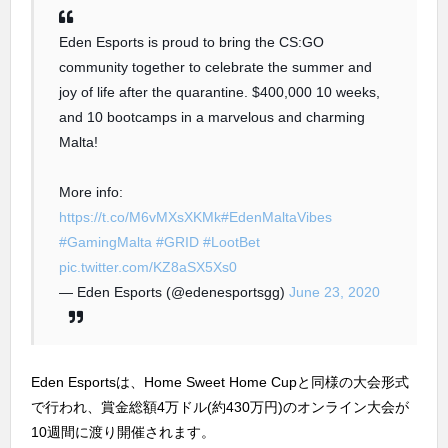
Eden Esports is proud to bring the CS:GO
community together to celebrate the summer and
joy of life after the quarantine. $400,000 10 weeks,
and 10 bootcamps in a marvelous and charming
Malta!
More info:
https://t.co/M6vMXsXKMk
#EdenMaltaVibes
#GamingMalta
#GRID
#LootBet
pic.twitter.com/KZ8aSX5Xs0
— Eden Esports (@edenesportsgg)
June 23, 2020
Eden Esportsは、Home Sweet Home Cupと同様の大会形式
で行われ、賞金総額4万ドル(約430万円)のオンライン大会が
10週間に渡り開催されます。