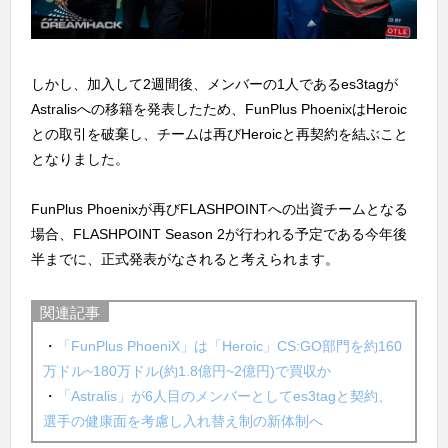
しかし、加入して2週間後、メンバーの1人であるes3tagが
Astralisへの移籍を発表したため、FunPlus PhoenixはHeroic
との取引を破棄し、チームは再びHeroicと再契約を結ぶこと
となりました。
FunPlus Phoenixが再びFLASHPOINTへの出資チームとなる
場合、FLASHPOINT Season 2が行われる予定である今年後
半までに、正式発表がなされると考えられます。
関連記事
・
「FunPlus PhoeniX」は「Heroic」CS:GO部門を約160
万ドル~180万ドル(約1.8億円~2億円)で買収か
・
「Astralis」が6人目のメンバーとしてes3tagと契約、
選手の健康面を考慮し入れ替え制の新体制へ