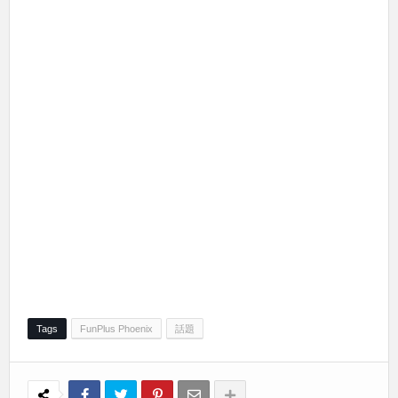
Tags
FunPlus Phoenix
話題