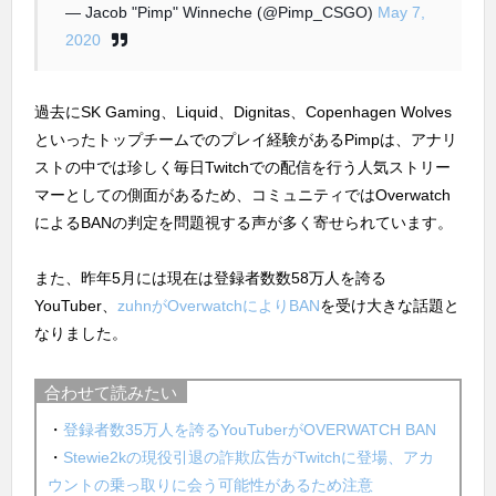
— Jacob "Pimp" Winneche (@Pimp_CSGO)
May 7,
2020
過去にSK Gaming、Liquid、Dignitas、Copenhagen Wolves
といったトップチームでのプレイ経験があるPimpは、アナリ
ストの中では珍しく毎日Twitchでの配信を行う人気ストリー
マーとしての側面があるため、コミュニティではOverwatch
によるBANの判定を問題視する声が多く寄せられています。
また、昨年5月には現在は登録者数数58万人を誇る
YouTuber、
zuhnがOverwatchによりBAN
を受け大きな話題と
なりました。
合わせて読みたい
・
登録者数35万人を誇るYouTuberがOVERWATCH BAN
・
Stewie2kの現役引退の詐欺広告がTwitchに登場、アカ
ウントの乗っ取りに会う可能性があるため注意