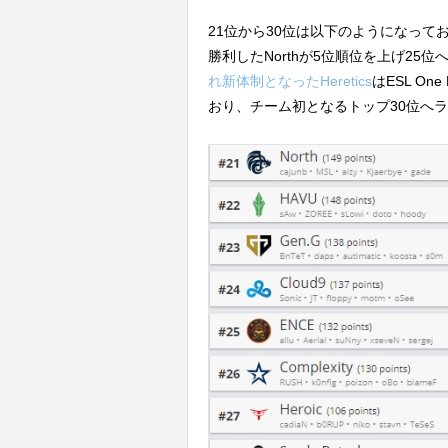
21位から30位は以下のようになっており、ESL 
勝利したNorthが5位順位を上げ25位
れ新体制となったHeretics
はESL One
おり、チーム初となるトップ30位へ