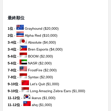
最終順位
1位
-
Grayhound ($20,000)
2位
-
Alpha Red ($10,000)
3-4位
-
Absolute ($4,000)
3-4位
-
Bren Esports ($4,000)
5-6位
-
BOOM ($2,000)
5-6位
-
NASR ($2,000)
7-8位
-
FrostFire ($2,000)
7-8位
-
Syntax ($2,000)
9-10位
-
Let's Quit ($1,000)
9-10位
-
Long Amazing Zebra Ears ($1,000)
11-12位
-
ikarus ($1,000)
11-12位
-
ahq ($1,000)