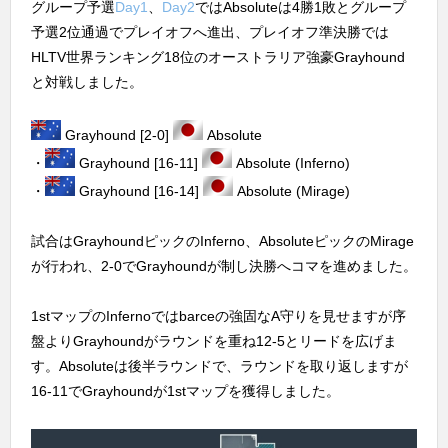
グループ予選
Day1
、
Day2
ではAbsoluteは4勝1敗とグループ
予選2位通過でプレイオフへ進出、プレイオフ準決勝では
HLTV世界ランキング18位のオーストラリア強豪Grayhound
と対戦しました。
Grayhound [2-0]
Absolute
・
Grayhound [16-11]
Absolute (Inferno)
・
Grayhound [16-14]
Absolute (Mirage)
試合はGrayhoundピックのInferno、AbsoluteピックのMirage
が行われ、2-0でGrayhoundが制し決勝へコマを進めました。
1stマップのInfernoではbarceの強固なA守りを見せますが序
盤よりGrayhoundがラウンドを重ね12-5とリードを広げま
す。Absoluteは後半ラウンドで、ラウンドを取り返しますが
16-11でGrayhoundが1stマップを獲得しました。