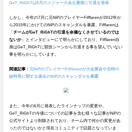
GeT_RiGhTは8月のメジャー大会を最後に引退を発表
しかし、今年の7月に元NiPのプレイヤーFifflarenが2012年か
ら2015年にかけてのNiPのスキャンダルを暴露、Fifflarenは
「
チームがGeT_RiGhTの引退を余儀なくさせているのでは
ないか
」とインタビューにて明らかにしており、Fifflaren自
身はGeT_RiGhTに競技シーンから引退する事を望んでいない
事を明らかにしています。
関連記事 :
元NiPのプレイヤーFifflarenが大会賞金や当時の
給料等に関する過去のNiPのスキャンダルを暴露
また、今年の6月に発表したラインナップの変更や、
GeT_RiGhTの今後についての記事を含む様々な記事がNiPの
公式サイトより削除されており、チーム内で何かの変更があ
ったのではないかと現在コミュニティで話題となっていま