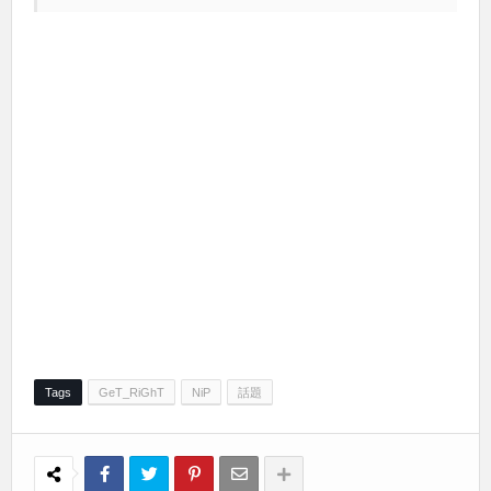
Tags
GeT_RiGhT
NiP
話題