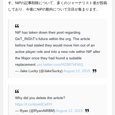
す。NiPの記事削除について、多くのジャーナリスト達が投稿
しており、今後にNiPの動向について注目が集まります。
NiP has taken down their post regarding
GeT_RiGhT's future within the org. The article
before had stated they would move him out of an
active player role and into a new role within NiP after
the Major once they had found a suitable
replacement.
pic.twitter.com/HZB6TkFt6Q
— Jake Lucky (@JakeSucky)
August 12, 2019
Why did you delete the article?
https://t.co/dniedCe8Yt
— Ryan (@RyanAtRBM)
August 12, 2019