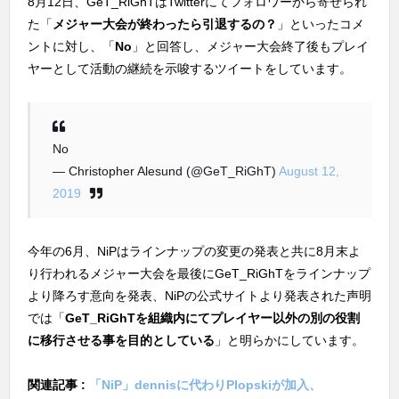
8月12日、GeT_RiGhTはTwitterにてフォロワーから寄せられ
た「
メジャー大会が終わったら引退するの？
」といったコメ
ントに対し、「
No
」と回答し、メジャー大会終了後もプレイ
ヤーとして活動の継続を示唆するツイートをしています。
No
— Christopher Alesund (@GeT_RiGhT)
August 12,
2019
今年の6月、NiPはラインナップの変更の発表と共に8月末よ
り行われるメジャー大会を最後にGeT_RiGhTをラインナップ
より降ろす意向を発表、NiPの公式サイトより発表された声明
では「
GeT_RiGhTを組織内にてプレイヤー以外の別の役割
に移行させる事を目的としている
」と明らかにしています。
関連記事 :
「NiP」dennisに代わりPlopskiが加入、