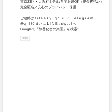
東京23区・大阪府ホテル/自宅派遣OK（現金後払い）
完全匿名／安心のプライバシー保護
ご連絡は G l e e z y：qin670 ／ T e l e g r a m：
@qin670 または L I N E：shypo6へ
Googleで『静香秘密の楽園』を検索"
返信