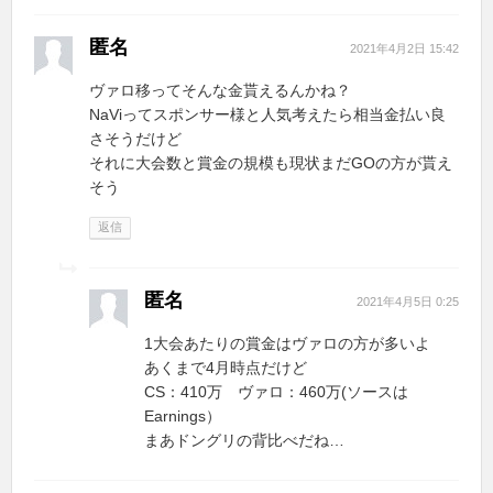
匿名
2021年4月2日 15:42
ヴァロ移ってそんな金貰えるんかね？
NaViってスポンサー様と人気考えたら相当金払い良
さそうだけど
それに大会数と賞金の規模も現状まだGOの方が貰え
そう
返信
匿名
2021年4月5日 0:25
1大会あたりの賞金はヴァロの方が多いよ
あくまで4月時点だけど
CS：410万 ヴァロ：460万(ソースは
Earnings）
まあドングリの背比べだね…