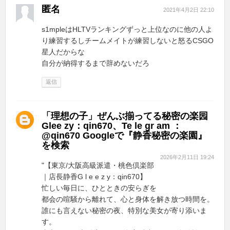
匿名
2021年4月2日 22:10
s1mpleはHLTVランキングずっと上位なのに他の人よ
り練習するしチームメイトが練習しないと怒るCSGO
星人だからな
自分が納得するまで辞めないだろ
返信
「理想の子」ぜんぶ揃ってる秘密の楽园
Glee zy：qin670、Te le gr am ：
@qin670 Googleで『静香秘密の楽園』
を検索
2026年2月11日 19:24
"【東京/大阪高級派遣・桃色倶楽部
｜店長静香G l e e z y：qin670】
忙しい毎日に、ひとときの安らぎを
都会の喧騒から離れて、心と身体を解き放つ時間を。
誰にも言えない秘密の夜、特別な美女が寄り添いま
す。