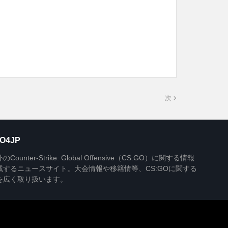
次
O4JP
Counter-Strike: Global Offensive（CS:GO）に関する情報
載するニュースサイト。大会情報や移籍情等、CS:GOに関する
を広く取り扱います。