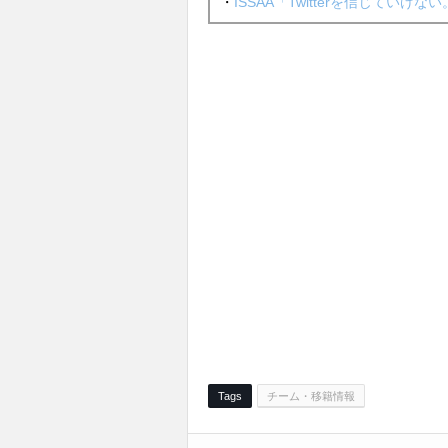
・
ISSAA「Twitterを信じていけな
Tags
チーム・移籍情報