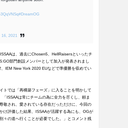
yHG3QqVNSq
#DreamOG
 16, 2021
Aは、過去にChosen5、HellRaisersといったチ
 CS:GO部門創設メンバーとして加入が発表されまし
 2、IEM New York 2020 EUなどで準優勝を収めてい
イトでは「再構築フェーズ」に入ることを明かして
は、「ISSAAは常にチームの為に全力を尽くし、頼ま
尊敬され、愛されている存在だっただけに、今回の
け評価した結果、ISSAAが活躍する為にも、OGが
別々の道へ行くことが必要でした。」とコメント残