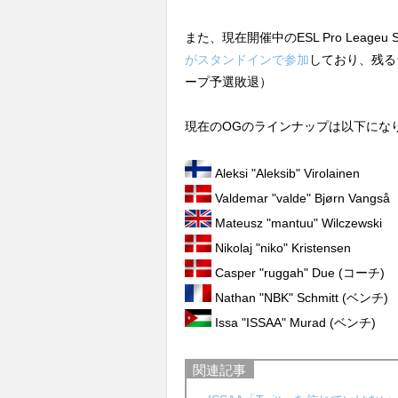
また、現在開催中のESL Pro Leageu S
がスタンドインで参加
しており、残る
ープ予選敗退）
現在のOGのラインナップは以下にな
Aleksi "Aleksib" Virolainen
Valdemar "valde" Bjørn Vangså
Mateusz "mantuu" Wilczewski
Nikolaj "niko" Kristensen
Casper "⁠ruggah⁠" Due (コーチ)
Nathan "NBK" Schmitt (ベンチ)
Issa "ISSAA" Murad (ベンチ)
関連記事