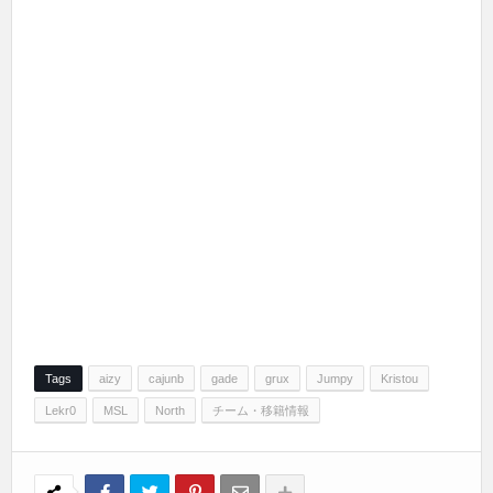
Tags
aizy
cajunb
gade
grux
Jumpy
Kristou
Lekr0
MSL
North
チーム・移籍情報