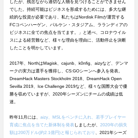
したが、残念ながら適切な人物を見つけることができません
でした。持続可能はビジネスを形成するためには、多大な継
続的な投資が必要であり、私たちはNordisk Filmが運営する
FCコペンハーゲン、パルケン・スタジアム、ラランディアの
ビジネスに全ての焦点を当てます。」と述べ、コロナウイル
スによる経営難など、様々な理由を理由に、活動停止を決断
したことを明かしています。
2017年、NorthはMagisk、cajunb、k0nfig、aizyなど、デンマ
ークの実力は選手を獲得し、CS:GOシーンへ参入を発表。
DreamHack Masters Stockholm 2018、DreamHack Open
Sevilla 2019、Ice Challenge 2019など、様々な国際大会で優
勝を収めていますが、2020年シーズンにチームの成績は低
迷。
昨年11月には、
aizy、MSLをベンチに入れ、若手プレイヤー
育成に焦点を当てた新体制を発表
しましたが、
2020年の損失
額は200万ドル(約2.1億円)と報じられており
、2021年シーズ