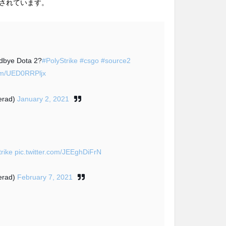
されています。
odbye Dota 2?
#PolyStrike
#csgo
#source2
com/UED0RRPljx
erad)
January 2, 2021
rike
pic.twitter.com/JEEghDiFrN
erad)
February 7, 2021