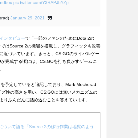
andbox
pic.twitter.com/Y3RAPJbYZp
erad)
January 29, 2021
uaのインタビュー
で「一部のファンのためにDota 2の
はSource 2の機能を搭載し、グラフィックも改善
に近づいています。きっと、CS:GOのライバルゲー
が完成する頃には、CS:GOを打ち負かすゲームに
。
予定していると追記しており、Mark Mocherad
スタマイズ性の高さを用い、CS:GOには無いメカニズムの
よりふんだんに詰め込むことを答えています。
ce 2について語る「Source 2の移行作業は地獄のよう