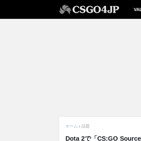
VA
ホーム
話題
Dota 2で「CS:GO S