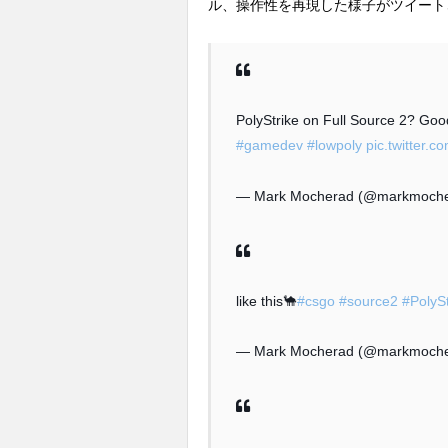
ル、操作性を再現した様子がツイート
PolyStrike on Full Source 2? Go
#gamedev
#lowpoly
pic.twitter.
— Mark Mocherad (@markmoch
like this🐪
#csgo
#source2
#PolySt
— Mark Mocherad (@markmoch