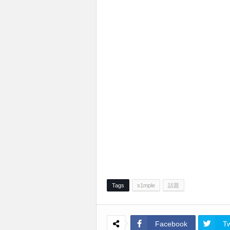
Tags
s1mple
話題
Facebook
Tw