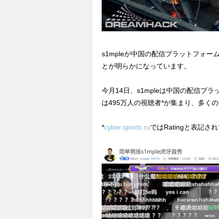
s1mpleが中国の配信プラットフォー
とが明らかになっています。
今月14日、s1mpleは中国の配信プ
は495万人の視聴者*が集まり、多く
*
cyber.sports.ru
ではRatingと表記