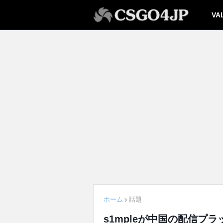
VA
ホーム
話題
s1mpleが中国の配信プ