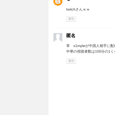
twitchさんｗｗ
返信
匿名
草 s1mpleが中国人相手に
中華の視聴者数は100分の1
返信