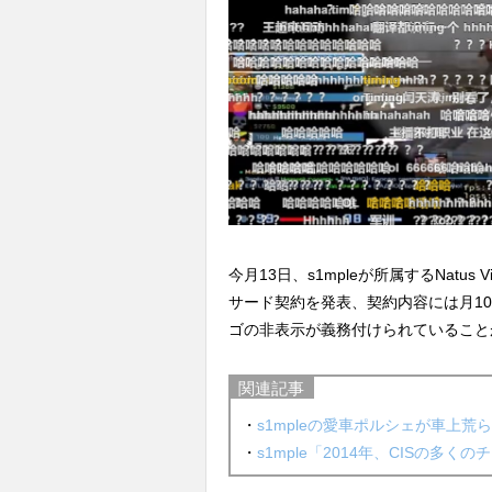
今月13日、s1mpleが所属するNatus
サード契約を発表、契約内容には月10
ゴの非表示が義務付けられていること
関連記事
・
s1mpleの愛車ポルシェが車上
・
s1mple「2014年、CISの多く