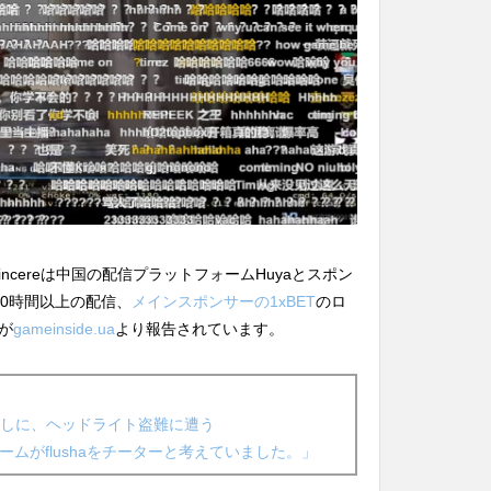
 Vincereは中国の配信プラットフォームHuyaとスポン
0時間以上の配信、
メインスポンサーの1xBET
のロ
が
gameinside.ua
より報告されています。
荒らしに、ヘッドライト盗難に遭う
のチームがflushaをチーターと考えていました。」