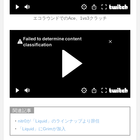
エコラウンドでのAce、1vs3クラッチ
関連記事
・
nitr0が「Liquid」のラインナップより辞任
・
「Liquid」にGrimが加入