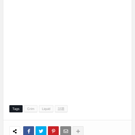
Tags
Grim
Liquid
話題