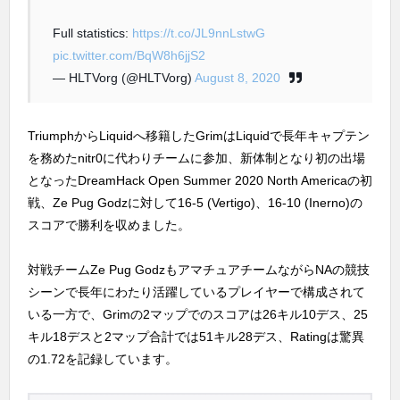
Full statistics:
https://t.co/JL9nnLstwG
pic.twitter.com/BqW8h6jjS2
— HLTVorg (@HLTVorg)
August 8, 2020
TriumphからLiquidへ移籍したGrimはLiquidで長年キャプテン
を務めたnitr0に代わりチームに参加、新体制となり初の出場
となったDreamHack Open Summer 2020 North Americaの初
戦、Ze Pug Godzに対して16-5 (Vertigo)、16-10 (Inerno)の
スコアで勝利を収めました。
対戦チームZe Pug GodzもアマチュアチームながらNAの競技
シーンで長年にわたり活躍しているプレイヤーで構成されて
いる一方で、Grimの2マップでのスコアは26キル10デス、25
キル18デスと2マップ合計では51キル28デス、Ratingは驚異
の1.72を記録しています。