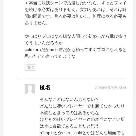
＞本当に競技シーンで活躍したいなら、ずっとプレイ
を続ける必要はありません。実力があれば、それは時
間の問題です。焦る必要は無いし、無理にやる必要も
ありません。
やっぱりプロになる様な人間って初めっから飛び抜け
てうまいんだろうか
coldzeraだかboltz君だかも触ってすぐプロになれると
思ったとか言ってたような
返信
匿名
2020年8月20日 23:45
そんなことはないんじゃない？
どんなに凄いプレイヤーでも勝てなかったり
不調なときってのはあるからな
けどその凄いプレイヤー達の本当にすごい所
は常に貪欲であることだと思う
s1mpleとかniko、coldとかはどんな場面でも