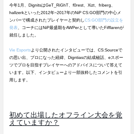
今年1月、DignitsはGeT_RiGhT、f0rest、Xizt、friberg、
hallzerkといった2012年~2017年のNiP CS:GO部門の中心メ
ンバーで構成されたプレイヤーと契約し
CS:GO部門の設立を
発表
、コーチにはNiP最盛期をAWPerとして導いたFifflarenが
就任しました。
Vie Esports
より公開されたインタビューでは、CS:Sourceで
の思い出、プロになった経緯、Digntiasの結成秘話、eスポー
ツでプロを目指すプレイヤーへのアドバイスについて答えて
います。以下、インタビューより一部抜粋したコメントを引
用します。
初めて出場したオフライン大会を覚
えていますか？