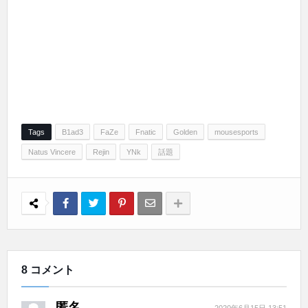
Tags
B1ad3
FaZe
Fnatic
Golden
mousesports
Natus Vincere
Rejin
YNk
話題
8 コメント
匿名
2020年6月15日 13:51