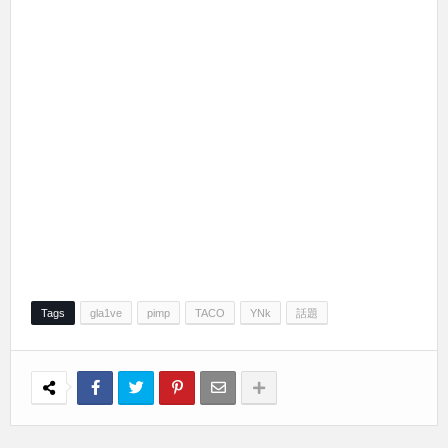
Tags
gla1ve
pimp
TACO
YNk
話題