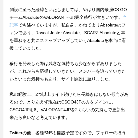
開設に至った経緯といたしましては、やはり国内最強CS:GO
チームAbsoluteのVALORANTへの完全移行が大きいです。
当
記事
でも述べていますが、私自身、かねてよりAbsoluteのフ
ァンであり、Rascal Jester Absolute、SCARZ Absoluteと年
を重ねると共にステップアップしていくAbsoluteを本当に応
援していました。
移行を発表した際は残念な気持ちも少なからずありました
が、これからも応援していきたい、メンバーを追っていきた
いといった気持ちもあり、サイト開設に至りました。
私の経験上、2つ以上サイト続けたら長続きはしない傾向があ
るので、とりあえず現在はCSGO4JPの方をメインに、
CSGO4JPを8、VALORANT4JPを2くらいの気持ちで更新出
来たら良いなと考えています。
Twitterの他、各種SNSも開設予定ですので、フォローのほう