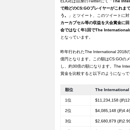
ELiGEは自身のTwitterにて「
The In
で殆どのCS:GOプレイヤーがこれ
う。
」とツイート、このツイートに対
カーカプセル等の収益を大会賞金に回
会ではなく年1回でThe Internati
となっています。
昨年行われたThe International
億円となります。この額はCS:GOのメ
し、約30倍の額になります。The Internat
賞金を比較すると以下のようになって
順位
The International
1位
$11,234,158 (約1
2位
$4,085,148 (約4.
3位
$2,680,879 (約2.