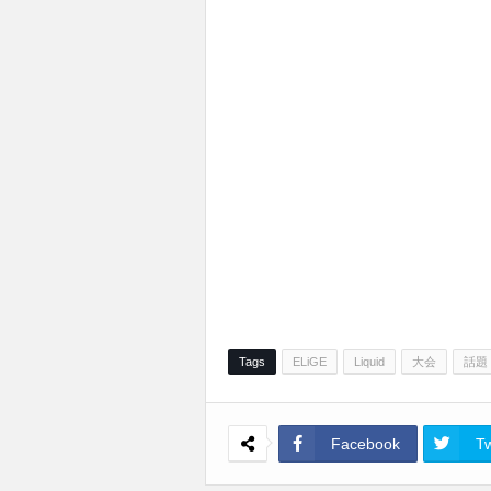
Tags
ELiGE
Liquid
大会
話題
Facebook
Tw