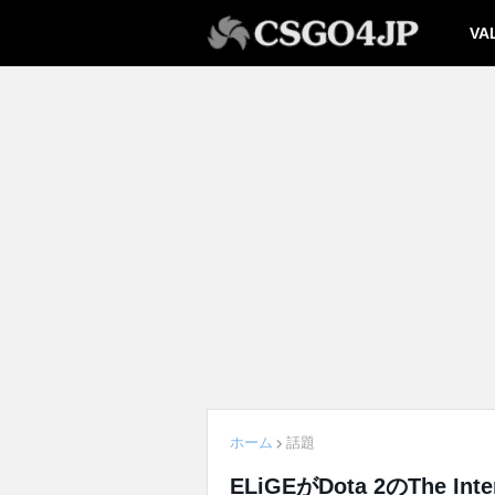
VA
ホーム
話題
ELiGEがDota 2のThe I