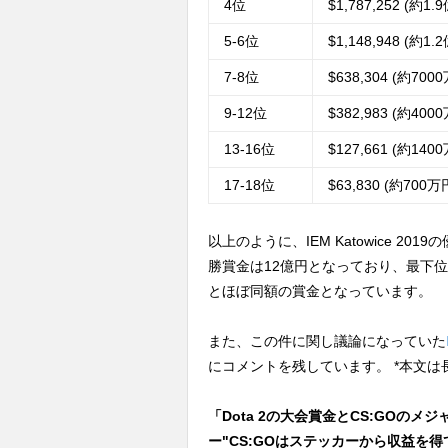
4位
$1,787,252 (約1.
5-6位
$1,148,948 (約1.
7-8位
$638,304 (約700
9-12位
$382,983 (約400
13-16位
$127,661 (約140
17-18位
$63,830 (約700万
以上のように、IEM Katowice 2019の優
勝賞金は12億円となっており、最下位の17-
とほぼ同額の賞金となっています。
また、この件に関し議論になっていた
にコメントを残しています。 *本文は
「Dota 2の大会賞金とCS:GOの
ー"CS:GOはステッカーから収益を得