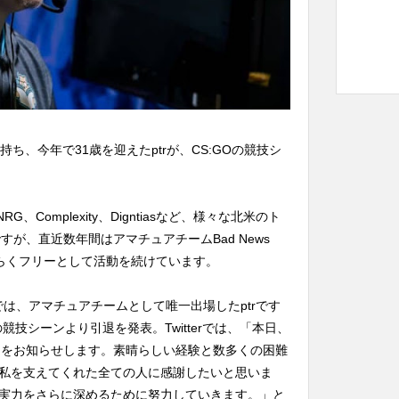
ち、今年で31歳を迎えたptrが、CS:GOの競技シ
ce、NRG、Complexity、Digntiasなど、様々な北米のト
すが、直近数年間はアマチュアチームBad News
長らくフリーとして活動を続けています。
021では、アマチュアチームとして唯一出場したptrです
GOの競技シーンより引退を発表。Twitterでは、「本日、
ことをお知らせします。素晴らしい経験と数多くの困難
私を支えてくれた全ての人に感謝したいと思いま
実力をさらに深めるために努力していきます。」と