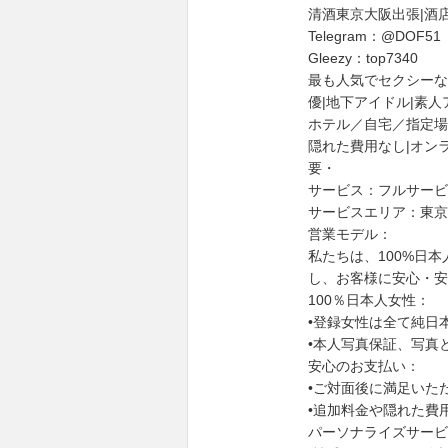
清酒東京大阪出張|酒店サー
Telegram：@DOF51
Gleezy：top7340
最も人気でセクシーな
優|地下アイドル|素
ホテル／自宅／指定場
隠れた費用なし|オン
要・
サービス：フルサービス
サービスエリア：東京
営業モデル：
私たちは、100%日
し、お客様に安心・安
100％日本人女性：
•登録女性は全て純日
•本人写真保証、写真
安心のお支払い：
•ご対面後に満足いた
•追加料金や隠れた費
パーソナライズサービ