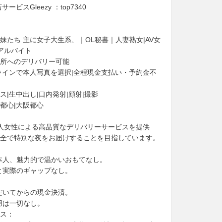
ビスGleezy ：top7340
妹たち 主に女子大生系、｜OL秘書｜人妻熟女|AV女
人アルバイト
所へのデリバリー可能
ラインで本人写真を選択|全程現金支払い・予約金不
|生中出し|口内発射|顔射|撮影
都心|大阪都心
本人女性による高品質なデリバリーサービスを提供
全で特別な夜をお届けすることを目指しています。
本人、魅力的で温かいおもてなし。
と実際のギャップなし。
だいてからの現金決済。
用は一切なし。
ス：