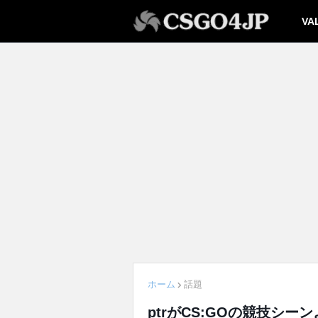
VA
ホーム
話題
ptrがCS:GOの競技シ