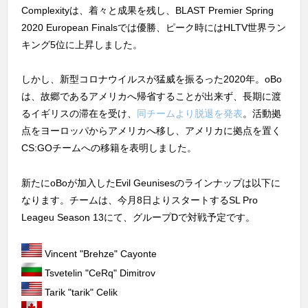
Complexityは、着々と成果を残し、BLAST Premier Spring
2020 European Finalsでは優勝、ピーク時にはHLTV世界ラン
キング5位に上昇しました。
しかし、新型コロナウイルスが猛威を振るった2020年。oBo
は、故郷であるアメリカへ帰省することが出来ず、長期に渡
るイギリスの滞在を受け、
同チームより脱退を発表
。活動拠
点をヨーロッパからアメリカへ移し、アメリカに拠点を置く
CS:GOチームへの移籍を表明しました。
新たにoBoが加入したEvil Geunisesのラインナップは以下に
なります。チームは、今月8日よりスタートするSL Pro
Leageu Season 13にて、グループDで対戦予定です。
Vincent "Brehze" Cayonte
Tsvetelin "CeRq" Dimitrov
Tarik "tarik" Celik