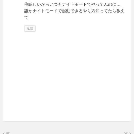
俺眩しいからいつもナイトモードでやってんのに…
誰かナイトモードで起動できるやり方知ってたら教え
て
返信
前
次