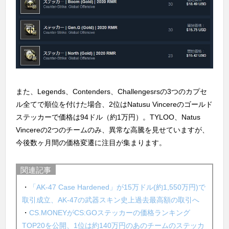
また、Legends、Contenders、Challengesrsの3つのカプセ
ル全てで順位を付けた場合、2位はNatusu Vincereのゴールド
ステッカーで価格は94ドル（約1万円）。TYLOO、Natus
Vincereの2つのチームのみ、異常な高騰を見せていますが、
今後数ヶ月間の価格変遷に注目が集まります。
関連記事
・
「AK-47 Case Hardened」が15万ドル(約1,550万円)で
取引成立、AK-47の武器スキン史上過去最高額の取引へ
・
CS.MONEYがCS:GOステッカーの価格ランキング
TOP20を公開、1位は約140万円のあのチームのステッカ