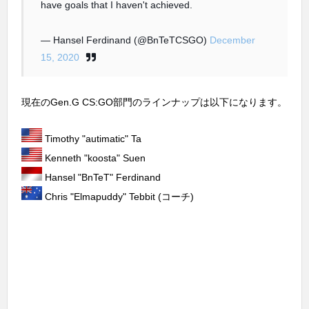
have goals that I haven't achieved.
— Hansel Ferdinand (@BnTeTCSGO)
December
15, 2020
現在のGen.G CS:GO部門のラインナップは以下になります。
Timothy "autimatic" Ta
Kenneth "koosta" Suen
Hansel "BnTeT" Ferdinand
Chris "Elmapuddy" Tebbit (コーチ)