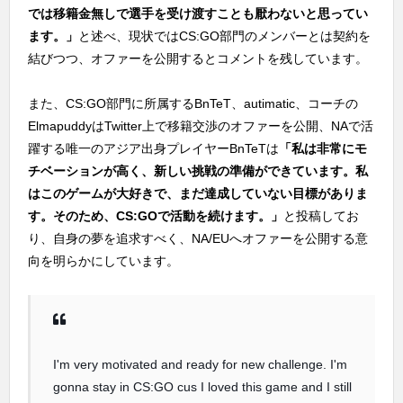
では移籍金無しで選手を受け渡すことも厭わないと思ってい
ます。」
と述べ、現状ではCS:GO部門のメンバーとは契約を
結びつつ、オファーを公開するとコメントを残しています。
また、CS:GO部門に所属するBnTeT、autimatic、コーチの
ElmapuddyはTwitter上で移籍交渉のオファーを公開、NAで活
躍する唯一のアジア出身プレイヤーBnTeTは
「私は非常にモ
チベーションが高く、新しい挑戦の準備ができています。私
はこのゲームが大好きで、まだ達成していない目標がありま
す。そのため、CS:GOで活動を続けます。」
と投稿してお
り、自身の夢を追求すべく、NA/EUへオファーを公開する意
向を明らかにしています。
I'm very motivated and ready for new challenge. I'm
gonna stay in CS:GO cus I loved this game and I still