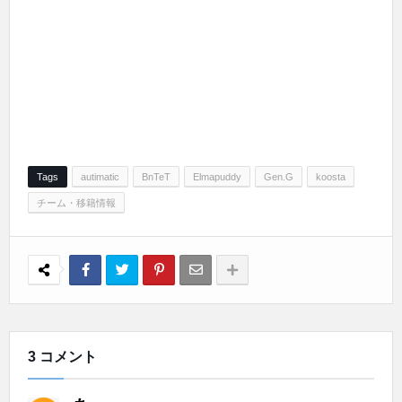
Tags
autimatic
BnTeT
Elmapuddy
Gen.G
koosta
チーム・移籍情報
3 コメント