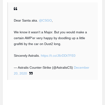
Dear Santa aka.
@CSGO
,
We know it wasn't a Major. But you would make a
certain AWP'er very happy by doodling up a little
grafitti by the car on Dust2 long.
Sincerely Astralis.
https://t.co/J6rDDt7FE0
— Astralis Counter-Strike (@AstralisCS)
December
20, 2020