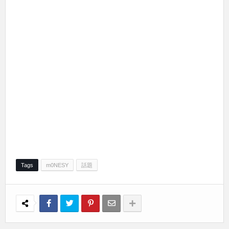
Tags
m0NESY
話題