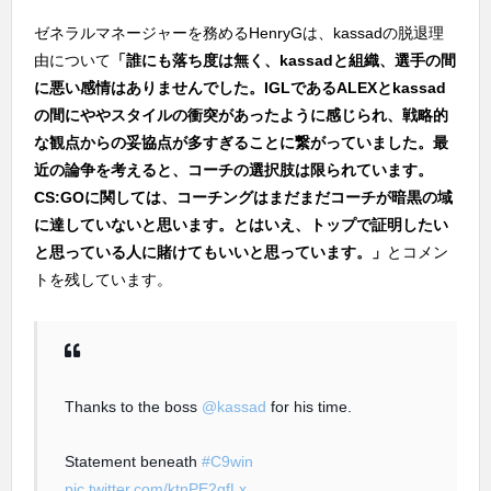
ゼネラルマネージャーを務めるHenryGは、kassadの脱退理
由について
「誰にも落ち度は無く、kassadと組織、選手の間
に悪い感情はありませんでした。IGLであるALEXとkassad
の間にややスタイルの衝突があったように感じられ、戦略的
な観点からの妥協点が多すぎることに繋がっていました。最
近の論争を考えると、コーチの選択肢は限られています。
CS:GOに関しては、コーチングはまだまだコーチが暗黒の域
に達していないと思います。とはいえ、トップで証明したい
と思っている人に賭けてもいいと思っています。」
とコメン
トを残しています。
Thanks to the boss
@kassad
for his time.
Statement beneath
#C9win
pic.twitter.com/ktnPE2gfLx