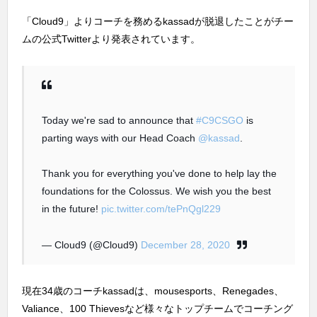
「Cloud9」よりコーチを務めるkassadが脱退したことがチー
ムの公式Twitterより発表されています。
Today we're sad to announce that
#C9CSGO
is
parting ways with our Head Coach
@kassad
.
Thank you for everything you've done to help lay the
foundations for the Colossus. We wish you the best
in the future!
pic.twitter.com/tePnQgl229
— Cloud9 (@Cloud9)
December 28, 2020
現在34歳のコーチkassadは、mousesports、Renegades、
Valiance、100 Thievesなど様々なトップチームでコーチング