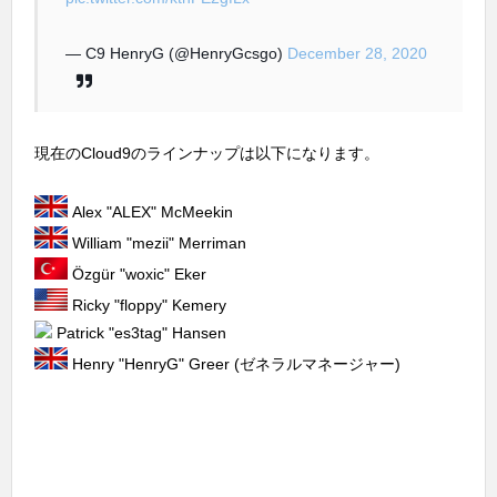
— C9 HenryG (@HenryGcsgo)
December 28, 2020
現在のCloud9のラインナップは以下になります。
Alex "ALEX" McMeekin
William "⁠mezii⁠" Merriman
Özgür "woxic" Eker
Ricky "floppy" Kemery
Patrick "es3tag" Hansen
Henry "⁠HenryG⁠" Greer (ゼネラルマネージャー)