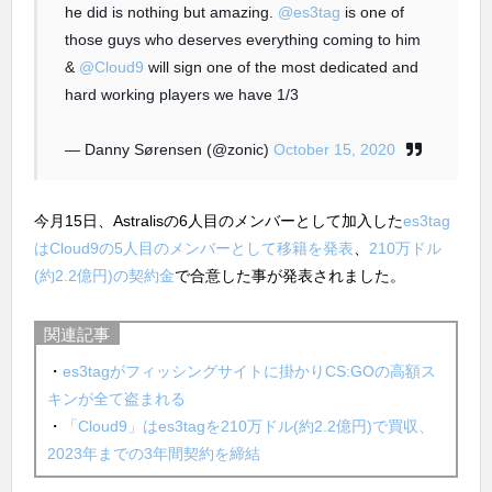
he did is nothing but amazing.
@es3tag
is one of
those guys who deserves everything coming to him
&
@Cloud9
will sign one of the most dedicated and
hard working players we have 1/3
— Danny Sørensen (@zonic)
October 15, 2020
今月15日、Astralisの6人目のメンバーとして加入した
es3tag
はCloud9の5人目のメンバーとして移籍を発表
、
210万ドル
(約2.2億円)の契約金
で合意した事が発表されました。
関連記事
・
es3tagがフィッシングサイトに掛かりCS:GOの高額ス
キンが全て盗まれる
・
「Cloud9」はes3tagを210万ドル(約2.2億円)で買収、
2023年までの3年間契約を締結