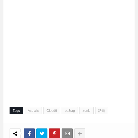
Tags
Astralis
Cloud9
es3tag
zonic
話題