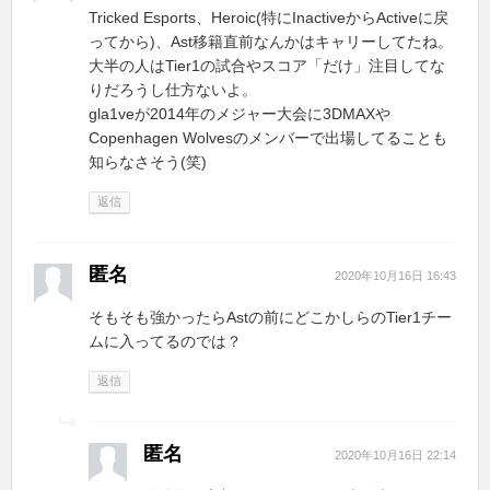
Tricked Esports、Heroic(特にInactiveからActiveに戻
ってから)、Ast移籍直前なんかはキャリーしてたね。
大半の人はTier1の試合やスコア「だけ」注目してな
りだろうし仕方ないよ。
gla1veが2014年のメジャー大会に3DMAXや
Copenhagen Wolvesのメンバーで出場してることも
知らなさそう(笑)
返信
匿名
2020年10月16日 16:43
そもそも強かったらAstの前にどこかしらのTier1チー
ムに入ってるのでは？
返信
匿名
2020年10月16日 22:14