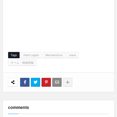
Tags
Hard Legion
MechanoGun
starix
チーム・移籍情報
comments