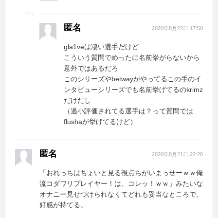
匿名
2020年8月22日 17:50
gla1veは凄い選手だけど
こういう質問でめったに名前挙がらないから
意外ではあるだろ
このシリーズやbetwayがやってるこの手のイ
ンタビューシリーズでも名前挙げてるのkrimz
だけだし
（過小評価されてる選手は？って質問では
flushaが挙げてるけど）
匿名
2020年8月21日 22:20
「おれっちはちょいと見る視点ちがいまっせーｗｗ俺
流コダワリプレイヤー！は、コレッ！ｗｗ」みたいな
オナニー見せつけられなくてどれも妥当なところで、
好感が持てる。