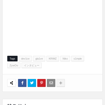
Tags
dev1ce
gla1ve
KRIMZ
Niko
s1mple
ZywOo
インタビュー