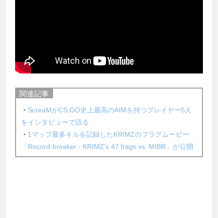
関連記事
・
ScreaMがCS:GO史上最高のAIMを持つプレイヤー5人
をインタビューで語る
・
1マップ最多キルを記録したKRIMZのフラグムービー
「Record-breaker - KRIMZ's 47 frags vs. MIBR」が公開