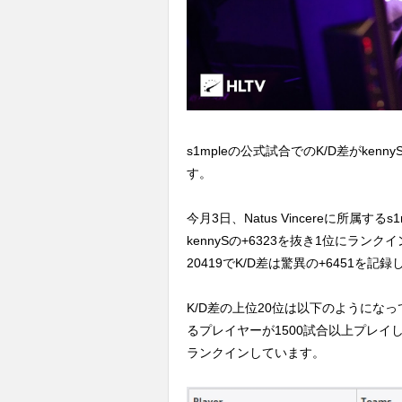
s1mpleの公式試合でのK/D差がken
す。
今月3日、Natus Vincereに所属す
kennySの+6323を抜き1位にラン
20419でK/D差は驚異の+6451を記
K/D差の上位20位は以下のようになっており
るプレイヤーが1500試合以上プレイし
ランクインしています。