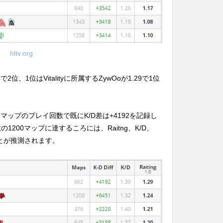
hltv.org
4で2位、1位はVitalityに所属するZywOoが1.29で1位
62マップのプレイ回数で既にK/D差は+4192を記録し
1200マップに達するころには、Raitng、K/D、
とが推測されます。