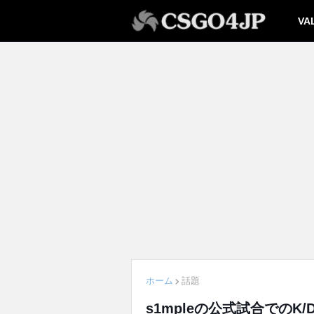
VA
ホーム
話題
s1mpleの公式試合でのK/