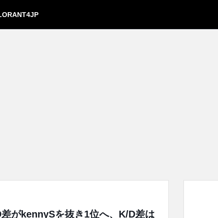
LORANT4JP
D差がkennySを抜き1位へ、K/D差は