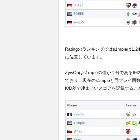
Ratingのランキングではs1mpleは1.2
に位置しています。
ZywOoはs1mpleの僅か半分である6
ており、現在のs1mpleと同プレイ回数の
K/D差で凄まじいスコアを記録するこ