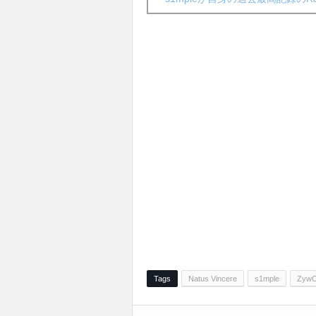
Tags
Natus Vincere
s1mple
Zyw