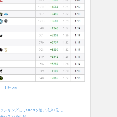
hltv.org
ランキングにてf0restを追い抜き1位に
ng 2.77を記録