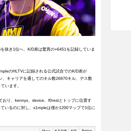
nySを抜き1位へ、K/D差は驚異の+6451を記録していま
るs1mpleのHLTVに記録される公式試合でのK/D差が
クイン、キャリアを通してのキル数26870キル、デス数
録しています。
、kennys、device、f0restとトップに位置す
ているのに対し、s1mpleは僅か1200マップで1位に