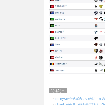
関連記事
・
kennySが公式試合での合計キル数
・
s1mpleが自身の過去最高記録のRati