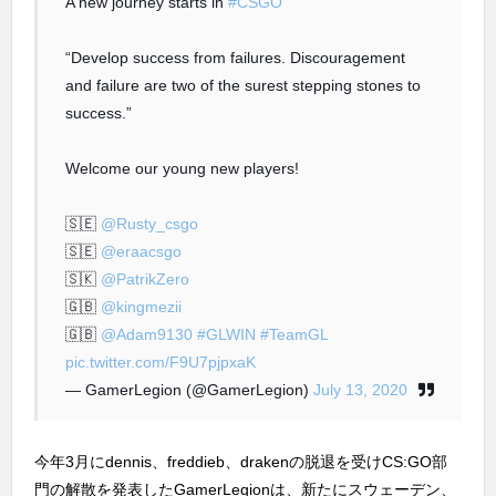
A new journey starts in
#CSGO
“Develop success from failures. Discouragement
and failure are two of the surest stepping stones to
success.”
Welcome our young new players!
🇸🇪
@Rusty_csgo
🇸🇪
@eraacsgo
🇸🇰
@PatrikZero
🇬🇧
@kingmezii
🇬🇧
@Adam9130
#GLWIN
#TeamGL
pic.twitter.com/F9U7pjpxaK
— GamerLegion (@GamerLegion)
July 13, 2020
今年3月にdennis、freddieb、drakenの脱退を受けCS:GO部
門の解散を発表したGamerLegionは、新たにスウェーデン、