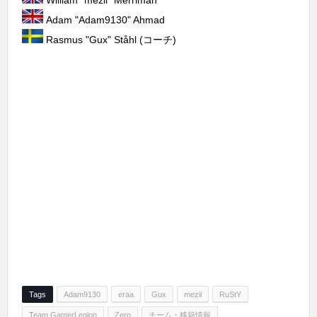
William "⁠mezii⁠" Merriman
Adam "⁠Adam9130⁠" Ahmad
Rasmus "⁠Gux⁠" Ståhl (コーチ)
Tags
Adam9130
eraa
Gux
mezii
RuStY
Team GamerLegion
Zero
チーム・移籍情報