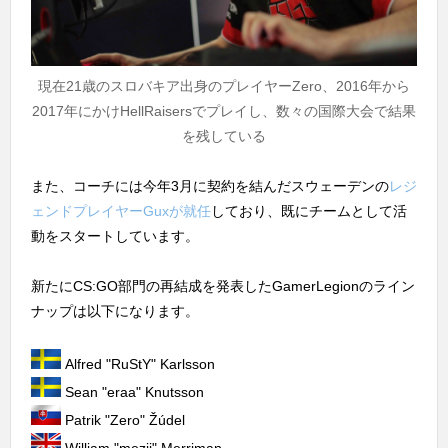
現在21歳のスロバキア出身のプレイヤーZero、2016年から
2017年にかけHellRaisersでプレイし、数々の国際大会で結果
を残している
また、コーチには今年3月に契約を結んだスウェーデンの
レジ
ェンドプレイヤーGuxが就任
しており、既にチームとして活
動をスタートしています。
新たにCS:GO部門の再結成を発表したGamerLegionのライン
ナップは以下になります。
Alfred "⁠RuStY⁠" Karlsson
Sean "⁠eraa⁠" Knutsson
Patrik "⁠Zero⁠" Žúdel