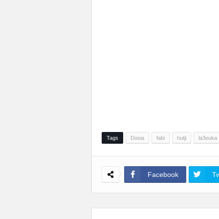
Tags
Dosia
fabi
hutji
la3euka
Facebook
Tw