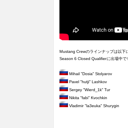
Mustang Crewのラインナップは以
Season 6 Closed Qualifierに出場中
Mihail "Dosia" Stolyarov
Pavel "hutji" Lashkov
Sergey "Wierd_1k" Tur
Nikita "fabi" Kvochkin
Vladimir "la3euka" Shurygin