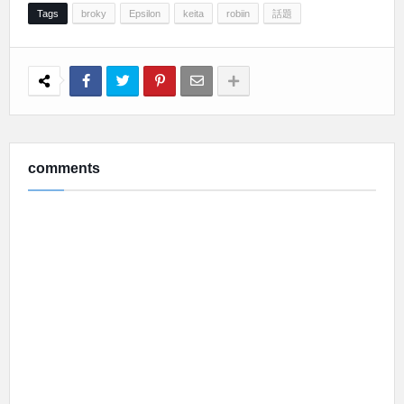
Tags
broky
Epsilon
keita
robiin
話題
comments