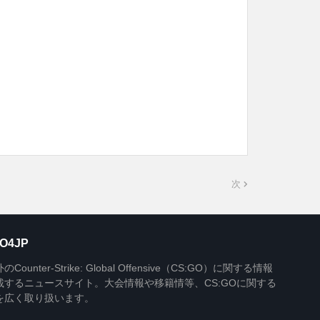
次
O4JP
Counter-Strike: Global Offensive（CS:GO）に関する情報
載するニュースサイト。大会情報や移籍情等、CS:GOに関する
を広く取り扱います。