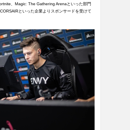
tnite、Magic: The Gathering Arenaといった部門
nd、CORSAIRといった企業よりスポンサードを受けて