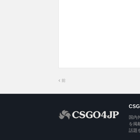
前
CSG
国内外の
を掲
話題