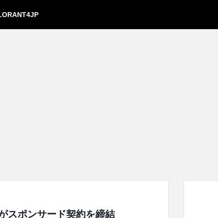
LORANT4JP
g」がスポンサード契約を締結